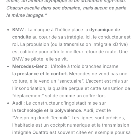
étoilé, un athlète olympique et un architecte high-tech.
Chacun excelle dans son domaine, mais aucun ne parle
le même langage.”
BMW
: La marque à l’hélice place la
dynamique de
conduite
au cœur de sa stratégie. Ici, le conducteur est
roi. La propulsion (ou la transmission intégrale xDrive)
est calibrée pour offrir le meilleur retour de route. Une
BMW se pilote, elle se vit.
Mercedes-Benz
: L’étoile à trois branches incarne
la
prestance et le confort
. Mercedes ne vend pas une
voiture, elle vend un “sanctuaire”. L’accent est mis sur
l’insonorisation, la qualité perçue et cette sensation de
“déplacement” solide comme un coffre-fort.
Audi
: Le constructeur d’Ingolstadt mise sur
la
technologie et la polyvalence
. Audi, c’est le
“Vorsprung durch Technik”. Les lignes sont précises,
l’habitacle est un cockpit numérique et la transmission
intégrale Quattro est souvent citée en exemple pour sa