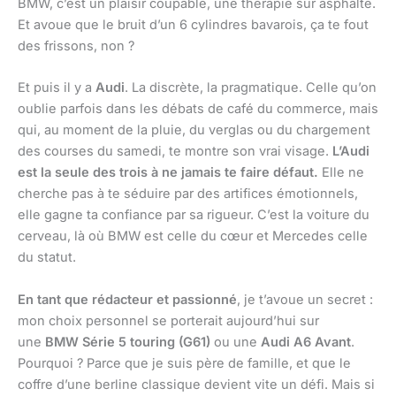
BMW, c’est un plaisir coupable, une thérapie sur asphalte.
Et avoue que le bruit d’un 6 cylindres bavarois, ça te fout
des frissons, non ?
Et puis il y a
Audi
. La discrète, la pragmatique. Celle qu’on
oublie parfois dans les débats de café du commerce, mais
qui, au moment de la pluie, du verglas ou du chargement
des courses du samedi, te montre son vrai visage.
L’Audi
est la seule des trois à ne jamais te faire défaut.
Elle ne
cherche pas à te séduire par des artifices émotionnels,
elle gagne ta confiance par sa rigueur. C’est la voiture du
cerveau, là où BMW est celle du cœur et Mercedes celle
du statut.
En tant que rédacteur et passionné
, je t’avoue un secret :
mon choix personnel se porterait aujourd’hui sur
une
BMW Série 5 touring (G61)
ou une
Audi A6 Avant
.
Pourquoi ? Parce que je suis père de famille, et que le
coffre d’une berline classique devient vite un défi. Mais si