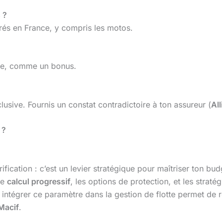
 ?
urés en France, y compris les motos.
tre, comme un bonus.
clusive. Fournis un constat contradictoire à ton assureur (
Al
 ?
rification : c’est un levier stratégique pour maîtriser ton bu
le
calcul progressif
, les options de protection, et les strat
 intégrer ce paramètre dans la gestion de flotte permet de ré
Macif
.