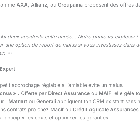
 comme
AXA
,
Allianz
, ou
Groupama
proposent des offres dé
 subi deux accidents cette année… Notre prime va exploser !
r une option de report de malus si vous investissez dans de
ur. »»
’Expert
petit accrochage réglable à l’amiable évite un malus.
bonus »
: Offerte par
Direct Assurance
ou
MAIF
, elle gèle 
ur :
Matmut
ou
Generali
appliquent ton CRM existant sans m
ains contrats pro chez
Macif
ou
Crédit Agricole Assurances
r anticiper les coûts et optimiser les garanties.