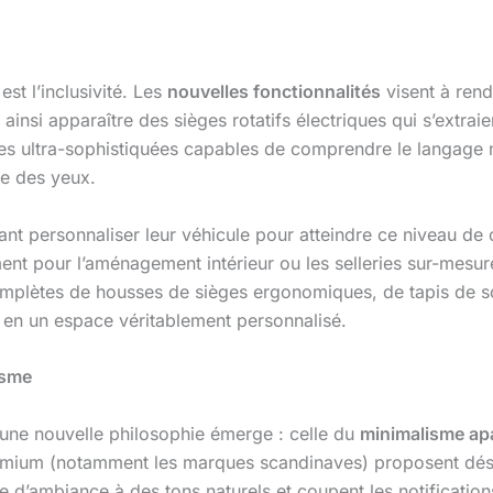
est l’inclusivité. Les
nouvelles fonctionnalités
visent à rend
insi apparaître des sièges rotatifs électriques qui s’extraien
s ultra-sophistiquées capables de comprendre le langage na
ute des yeux.
t personnaliser leur véhicule pour atteindre ce niveau de con
nt pour l’aménagement intérieur ou les selleries sur-mesur
plètes de housses de sièges ergonomiques, de tapis de s
e en un espace véritablement personnalisé.
isme
 une nouvelle philosophie émerge : celle du
minimalisme ap
premium (notamment les marques scandinaves) proposent dé
ge d’ambiance à des tons naturels et coupent les notifications