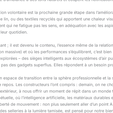
on volontaire est la prochaine grande étape dans l’améliora
 le lin, ou des textiles recyclés qui apportent une chaleur vis
ement qui ne fatigue pas les sens, en adéquation avec les 
leur quotidien.
ant ; il est devenu le contenu, l’essence même de la relatio
ion massive) et où les performances s’équilibrent, c’est bien
plorées – des sièges intelligents aux écosystèmes d’air pur
t pas des gadgets superflus. Elles répondent à un besoin pro
n espace de transition entre la sphère professionnelle et la s
epos. Les constructeurs l’ont compris : demain, on ne choi
extérieur, à nous offrir un moment de répit dans un monde t
uelle, où l’intelligence artificielle, les matériaux durables 
 liberté de mouvement : non plus seulement aller d’un point 
es selleries à la lumière tamisée, est pensé pour notre bie