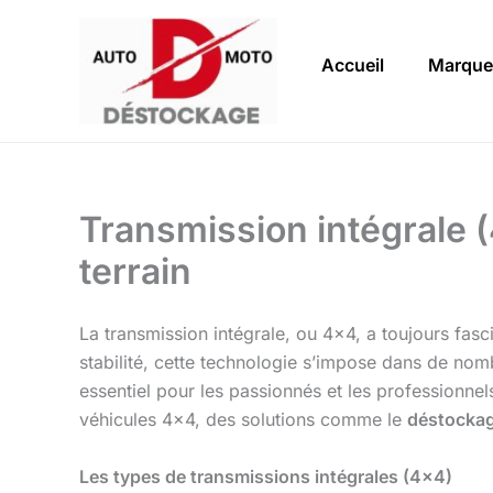
Aller
au
Accueil
Marque
contenu
Transmission intégrale (
terrain
La transmission intégrale, ou 4×4, a toujours fas
stabilité, cette technologie s’impose dans de nomb
essentiel pour les passionnés et les professionne
véhicules 4×4, des solutions comme le
déstockag
Les types de transmissions intégrales (4×4)