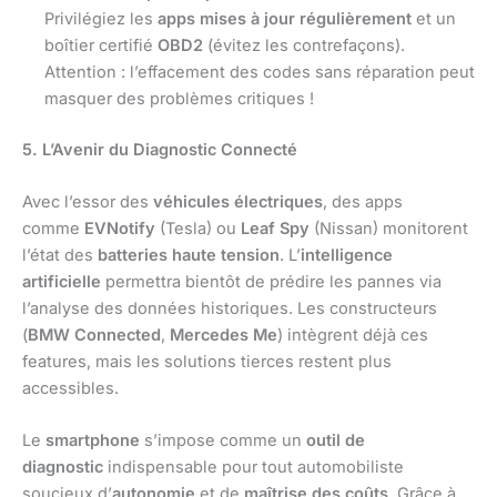
Privilégiez les
apps mises à jour régulièrement
et un
boîtier certifié
OBD2
(évitez les contrefaçons).
Attention : l’effacement des codes sans réparation peut
masquer des problèmes critiques !
5. L’Avenir du Diagnostic Connecté
Avec l’essor des
véhicules électriques
, des apps
comme
EVNotify
(Tesla) ou
Leaf Spy
(Nissan) monitorent
l’état des
batteries haute tension
. L’
intelligence
artificielle
permettra bientôt de prédire les pannes via
l’analyse des données historiques. Les constructeurs
(
BMW Connected
,
Mercedes Me
) intègrent déjà ces
features, mais les solutions tierces restent plus
accessibles.
Le
smartphone
s’impose comme un
outil de
diagnostic
indispensable pour tout automobiliste
soucieux d’
autonomie
et de
maîtrise des coûts
. Grâce à