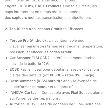
pour moins de 15€. Brands recommandés
:
Vgate
,
OBDLink
,
BAFX Products
. Une fois jumelé, les
apps interprètent en temps réel les données
des
capteurs
moteur, transmission et antipollution.
2. Top 10 des Applications Gratuites Efficaces
Torque Pro (Android)
: L’incontournable pour
visualiser
paramètres temps réel
(régime, température,
pression) et effacer les
codes erreur
.
Car Scanner ELM OBD2
: Interface personnalisable et
suivi de la
batterie 12V
.
EOBD Facile
: Idéal pour débutants, avec explications
claires des défauts (ex:
P0300 – ratés d’allumage
).
DashCommand (iOS/Android)
: Analyse avancée de
la
performance moteur
et rapports détaillés.
INNOVA CarScan
: Compatible avec
Fixd Sensor
, alerte
sur l’urgence des réparations.
AutoDoc OBD2
: Base de données de 50M+ solutions