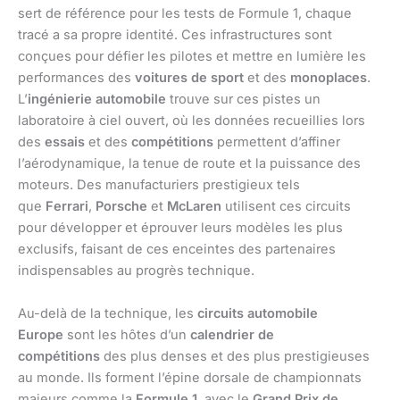
sert de référence pour les tests de Formule 1, chaque
tracé a sa propre identité. Ces infrastructures sont
conçues pour défier les pilotes et mettre en lumière les
performances des
voitures de sport
et des
monoplaces
.
L’
ingénierie automobile
trouve sur ces pistes un
laboratoire à ciel ouvert, où les données recueillies lors
des
essais
et des
compétitions
permettent d’affiner
l’aérodynamique, la tenue de route et la puissance des
moteurs. Des manufacturiers prestigieux tels
que
Ferrari
,
Porsche
et
McLaren
utilisent ces circuits
pour développer et éprouver leurs modèles les plus
exclusifs, faisant de ces enceintes des partenaires
indispensables au progrès technique.
Au-delà de la technique, les
circuits automobile
Europe
sont les hôtes d’un
calendrier de
compétitions
des plus denses et des plus prestigieuses
au monde. Ils forment l’épine dorsale de championnats
majeurs comme la
Formule 1
, avec le
Grand Prix de