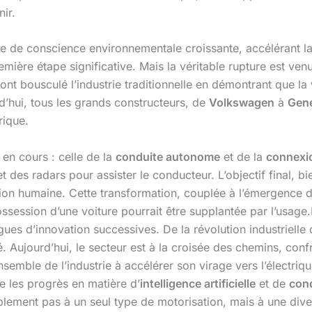
nir.
e de conscience environnementale croissante, accélérant la 
emière étape significative. Mais la véritable rupture est v
ont bousculé l’industrie traditionnelle en démontrant que la
d’hui, tous les grands constructeurs, de
Volkswagen
à
Gene
rique.
 en cours : celle de la
conduite autonome
et de la
connexi
t des radars pour assister le conducteur. L’objectif final, b
ntion humaine. Cette transformation, couplée à l’émergen
ssession d’une voiture pourrait être supplantée par l’usage.
es d’innovation successives. De la révolution industrielle 
é. Aujourd’hui, le secteur est à la croisée des chemins, con
semble de l’industrie à accélérer son virage vers l’électriq
e les progrès en matière d’
intelligence artificielle
et de
con
lement pas à un seul type de motorisation, mais à une dive