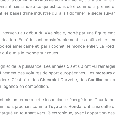
donnant naissance à ce qui est considéré comme la première
les bases d’une industrie qui allait dominer le siècle suivant
 intervenu au début du XXe siècle, porté par une figure em
brication. En réduisant considérablement les coûts et les t
ociété américaine et, par ricochet, le monde entier. La
Ford
e qui a mis le monde sur roues.
ign et de la puissance. Les années 50 et 60 ont vu l’émerge
ffinement des voitures de sport européennes. Les
moteurs
g
ière. C’est l’ère des
Chevrolet
Corvette, des
Cadillac
aux a
r légende en compétition.
t mis un terme à cette insouciance énergétique. Pour la prem
notamment japonais comme
Toyota
et
Honda
, ont saisi cette
rqué un tournant vers l’électronique, avec l’apparition de