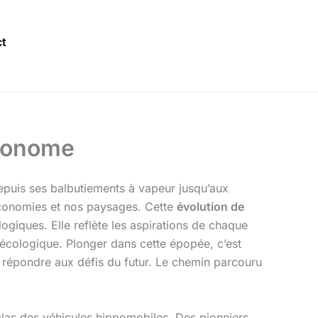
t
utonome
 Depuis ses balbutiements à vapeur jusqu’aux
économies et nos paysages. Cette
évolution de
logiques. Elle reflète les aspirations de chaque
f écologique. Plonger dans cette épopée, c’est
 répondre aux défis du futur. Le chemin parcouru
glas des véhicules hippomobiles. Des pionniers