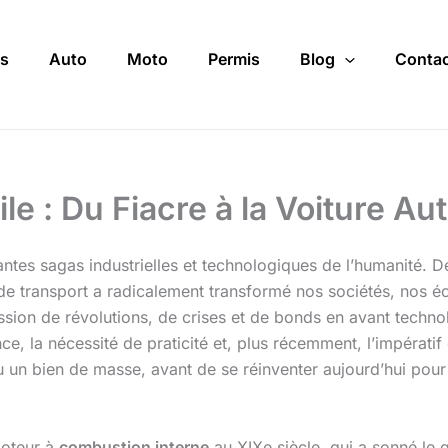
s
Auto
Moto
Permis
Blog
Contac
ile : Du Fiacre à la Voiture A
inantes sagas industrielles et technologiques de l’humanité.
de transport a radicalement transformé nos sociétés, nos 
ession de révolutions, de crises et de bonds en avant techno
e, la nécessité de praticité et, plus récemment, l’impérati
un bien de masse, avant de se réinventer aujourd’hui pour
moteur à
combustion interne
au XIXe siècle, qui a sonné le 