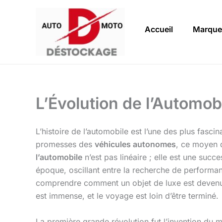
Aller
au
Accueil
Marque
contenu
L’Évolution de l’Automob
L’histoire de l’automobile est l’une des plus fasc
promesses des
véhicules autonomes
, ce moyen 
l’automobile
n’est pas linéaire ; elle est une succ
époque, oscillant entre la recherche de performanc
comprendre comment un objet de luxe est devenu 
est immense, et le voyage est loin d’être terminé.
La première grande révolution fut l’invention du 