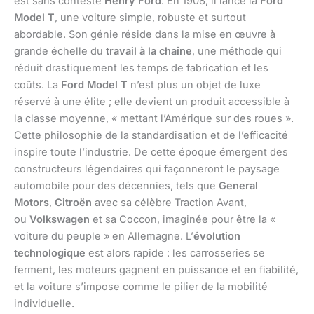
est sans conteste
Henry Ford
. En 1908, il lance la
Ford
Model T
, une voiture simple, robuste et surtout
abordable. Son génie réside dans la mise en œuvre à
grande échelle du
travail à la chaîne
, une méthode qui
réduit drastiquement les temps de fabrication et les
coûts. La
Ford Model T
n’est plus un objet de luxe
réservé à une élite ; elle devient un produit accessible à
la classe moyenne, « mettant l’Amérique sur des roues ».
Cette philosophie de la standardisation et de l’efficacité
inspire toute l’industrie. De cette époque émergent des
constructeurs légendaires qui façonneront le paysage
automobile pour des décennies, tels que
General
Motors
,
Citroën
avec sa célèbre Traction Avant,
ou
Volkswagen
et sa Coccon, imaginée pour être la «
voiture du peuple » en Allemagne. L’
évolution
technologique
est alors rapide : les carrosseries se
ferment, les moteurs gagnent en puissance et en fiabilité,
et la voiture s’impose comme le pilier de la mobilité
individuelle.