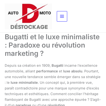
Aller
au
contenu
Bugatti et le luxe minimaliste
: Paradoxe ou révolution
marketing ?
Depuis sa création en 1909,
Bugatti
incarne l’excellence
automobile, alliant
performance
et
luxe absolu
. Pourtant,
une nouvelle tendance semble émerger dans sa stratégie
: le
luxe minimaliste
. Un concept qui, à première vue,
paraît contradictoire pour une marque synonyme d’excès
techniques et esthétiques. Comment concilier l’héritage
flamboyant de Bugatti avec une approche épurée ? S’agit-
il d’un
paradoxe
ou d’une
révolution