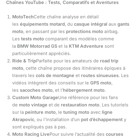
Chaînes YouTube : Tests, Comparatifs et Aventures
MotoTech
Cette chaîne analyse en détail
les
équipements motard
, du
casque intégral
aux
gants
moto
, en passant par les
protections moto
airbag.
Les
tests moto
comparant des modèles comme
la
BMW Motorrad GS
et la
KTM Adventure
sont
particulièrement appréciés.
Ride & Trip
Parfaite pour les amateurs de
road trip
moto
, cette chaîne propose des itinéraires épiques à
travers les
cols de montagne
et
routes sinueuses
. Les
vidéos intègrent des conseils sur le
GPS moto
,
les
sacoches moto
, et l’
hébergement moto
.
Custom Moto Garage
Une référence pour les fans
de
moto vintage
et de
restauration moto
. Les tutoriels
sur la
peinture moto
, le
tuning moto
avec
ligne
Akrapovic
, ou l’installation d’un
pot d’échappement
y
sont expliqués pas à pas.
Moto Racing Live
Pour suivre l’actualité des
courses