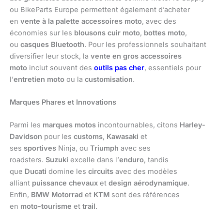
ou BikeParts Europe permettent également d’acheter
en
vente à la palette accessoires moto
, avec des
économies sur les
blousons cuir moto
,
bottes moto
,
ou
casques Bluetooth
. Pour les professionnels souhaitant
diversifier leur stock, la
vente en gros accessoires
moto
inclut souvent des
outils pas cher
, essentiels pour
l’
entretien moto
ou la
customisation
.
Marques Phares et Innovations
Parmi les
marques motos
incontournables, citons
Harley-
Davidson
pour les
customs
,
Kawasaki
et
ses
sportives
Ninja, ou
Triumph
avec ses
roadsters.
Suzuki
excelle dans l’
enduro
, tandis
que
Ducati
domine les
circuits
avec des modèles
alliant
puissance chevaux
et
design aérodynamique
.
Enfin,
BMW Motorrad
et
KTM
sont des références
en
moto-tourisme
et
trail
.