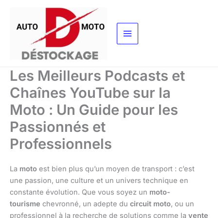
Aller
au
contenu
Les Meilleurs Podcasts et
Chaînes YouTube sur la
Moto : Un Guide pour les
Passionnés et
Professionnels
La
moto
est bien plus qu’un moyen de transport : c’est
une passion, une culture et un univers technique en
constante évolution. Que vous soyez un
moto-
tourisme
chevronné, un adepte du
circuit moto
, ou un
professionnel à la recherche de solutions comme la
vente