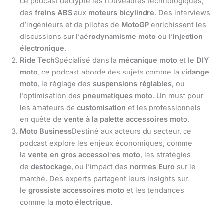
ce podcast décrypte les nouveautés technologiques,
des
freins ABS
aux
moteurs bicylindre
. Des interviews
d’ingénieurs et de pilotes de
MotoGP
enrichissent les
discussions sur l’
aérodynamisme moto
ou l’
injection
électronique
.
Ride Tech
Spécialisé dans la
mécanique moto
et le
DIY
moto
, ce podcast aborde des sujets comme la
vidange
moto
, le réglage des
suspensions réglables
, ou
l’optimisation des
pneumatiques moto
. Un must pour
les amateurs de
customisation
et les professionnels
en quête de
vente à la palette accessoires moto
.
Moto Business
Destiné aux acteurs du secteur, ce
podcast explore les enjeux économiques, comme
la
vente en gros accessoires moto
, les stratégies
de
destockage
, ou l’impact des
normes Euro
sur le
marché. Des experts partagent leurs insights sur
le
grossiste accessoires moto
et les tendances
comme la
moto électrique
.