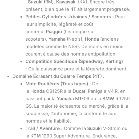
,
Suzuki
(RM),
Kawasaki
(KX). Encore très
présent, bien que le 4T ait largement progressé.
Petites Cylindrées Urbaines / Scooters :
Pour
leur simplicité, légèreté et coût
contenu.
Piaggio
(historique sur
scooters),
Yamaha
(Neo’s),
Honda
(anciens
modèles comme le NSR). De moins en moins
courant à cause des normes antipollution.
Compétition Spécifique (Speedway, Karting)
:
Où la puissance pure et la légèreté dominent.
Domaine Écrasant du Quatre Temps (4T) :
Moto Routières (Tous types) :
De
la
Honda
CB125R à la
Ducati
Panigale V4 R, en
passant par la
Yamaha
MT-09 ou la
BMW
R 1250
GS. La majorité écrasante du marché, grâce à la
souplesse, l’autonomie, la conformité aux
normes et la fiabilité.
Trail / Aventure :
Comme la
Suzuki
V-Strom ou
la
KTM
1290 Super Adventure. Endurance,