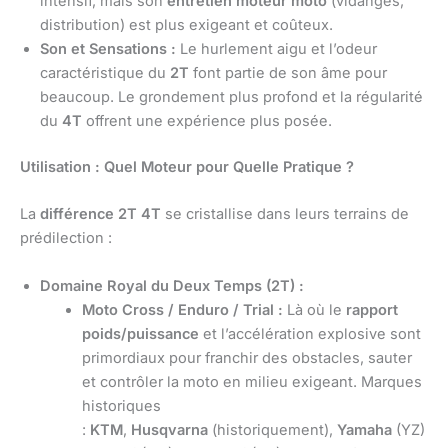
intensif, mais son
entretien moteur moto
(vidanges,
distribution) est plus exigeant et coûteux.
Son et Sensations :
Le hurlement aigu et l’odeur
caractéristique du
2T
font partie de son âme pour
beaucoup. Le grondement plus profond et la régularité
du
4T
offrent une expérience plus posée.
Utilisation : Quel Moteur pour Quelle Pratique ?
La
différence 2T 4T
se cristallise dans leurs terrains de
prédilection :
Domaine Royal du Deux Temps (2T) :
Moto Cross / Enduro / Trial :
Là où le
rapport
poids/puissance
et l’accélération explosive sont
primordiaux pour franchir des obstacles, sauter
et contrôler la moto en milieu exigeant. Marques
historiques
:
KTM
,
Husqvarna
(historiquement),
Yamaha
(YZ)