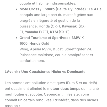
couple et fiabilité indispensables.
Moto Cross / Enduro (Haute Cylindrée) :
Le
4T
a
conquis une large part du marché grâce aux
progrès en légèreté et gestion de la
puissance.
Honda
(CRF),
Kawasaki
(KX-
F),
Yamaha
(YZF),
KTM
(SX-F).
Grand Tourisme et Sportives :
BMW
K
1600,
Honda
Gold
Wing,
Aprilia
RSV4,
Ducati
Streetfighter V4.
Puissance maîtrisée, couple omniprésent et
confort sonore.
L’Avenir : Une Coexistence Niche vs Dominante
Les normes antipollution drastiques (Euro 5 et au-delà)
ont quasiment éliminé le
moteur deux temps
du marché
neuf routier et scooter. Cependant, il résiste, voire
connaît un certain renouveau d’intérêt, dans des niches
passion :