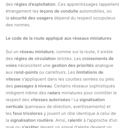
des
règles d’exploitation
. Ces apprentissages rappellent
étrangement les
leçons de conduite
automobiles, où
la
sécurité des usagers
dépend du respect scrupuleux
des normes.
Le code de la route appliqué aux réseaux miniatures
Sur un
réseau miniature
, comme sur la route, il existe
des
règles de circulation
strictes. Les
croisements de
voies
nécessitent une
gestion des priorités
analogue
aux
rond-points
ou carrefours. Les
limitations de
vitesse
s’appliquent dans les courbes serrées ou près
des
passages à niveau
. Certains réseaux sophistiqués
intègrent même des
radars
miniatures pour contrôler le
respect des
vitesses autorisées
! La
signalisation
verticale
(panneaux de direction, avertissements) et
les
feux tricolores
y jouent un rôle identique à celui de
la
signalisation routière
. Ainsi,
ralentir
à l’approche d’un
quai ou
s’arrêter
devant un signal d’alerte devient un