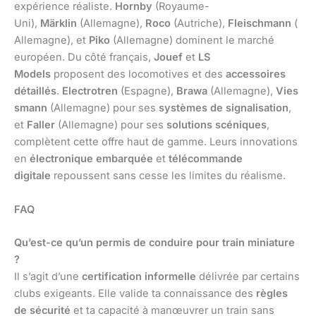
expérience réaliste.
Hornby
(Royaume-
Uni),
Märklin
(Allemagne),
Roco
(Autriche),
Fleischmann
(
Allemagne), et
Piko
(Allemagne) dominent le marché
européen. Du côté français,
Jouef
et
LS
Models
proposent des locomotives et des
accessoires
détaillés
.
Electrotren
(Espagne),
Brawa
(Allemagne),
Vies
smann
(Allemagne) pour ses
systèmes de signalisation
,
et
Faller
(Allemagne) pour ses
solutions scéniques
,
complètent cette offre haut de gamme. Leurs innovations
en
électronique embarquée
et
télécommande
digitale
repoussent sans cesse les limites du réalisme.
FAQ
Qu’est-ce qu’un permis de conduire pour train miniature
?
Il s’agit d’une
certification informelle
délivrée par certains
clubs exigeants. Elle valide ta connaissance des
règles
de sécurité
et ta capacité à manœuvrer un train sans